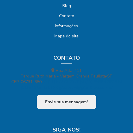
Blog
Contato
Informações
Mapa do site
CONTATO
Rua Alfa, 411
Parque Ruth Maria - Vargem Grande Paulista/SP
CEP: 06731-680
(11) 97778-2170
(11) 98699-3636
(11) 94515-2212
grantham@grantham.com.br
Envie sua mensagem!
SIGA-NOS!