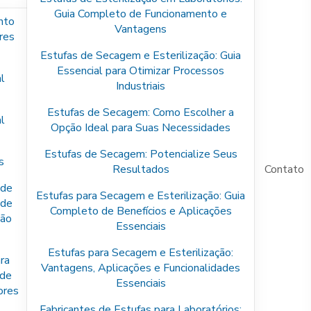
Guia Completo de Funcionamento e
nto
Vantagens
res
Estufas de Secagem e Esterilização: Guia
Essencial para Otimizar Processos
l
Industriais
Estufas de Secagem: Como Escolher a
l
Opção Ideal para Suas Necessidades
Estufas de Secagem: Potencialize Seus
s
Resultados
Contato
 de
Estufas para Secagem e Esterilização: Guia
 de
Completo de Benefícios e Aplicações
São
Essenciais
Estufas para Secagem e Esterilização:
ra
Vantagens, Aplicações e Funcionalidades
 de
Essenciais
ores
Fabricantes de Estufas para Laboratórios: