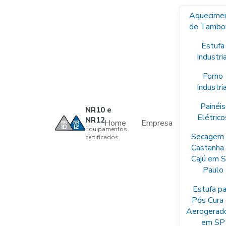
Aquecime
de Tambo
Estufa
Industria
Forno
Industria
Painéis
NR10 e
Elétrico
NR12
Home
Empresa
Equipamentos
Secagem
certificados
Castanha
Cajú em 
Paulo
Estufa pa
Pós Cura
Aerogerad
em SP