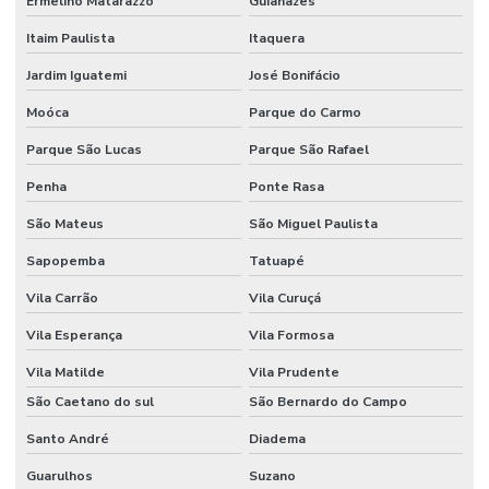
Ermelino Matarazzo
Guianazes
Onde comprar forno industrial
Itaim Paulista
Itaquera
Projeto estufa pintura eletrostática
Jardim Iguatemi
José Bonifácio
Projeto de estufa para secagem
Moóca
Parque do Carmo
Quanto custa um forno industrial
Parque São Lucas
Parque São Rafael
Reforma de estufas
Penha
Ponte Rasa
Reforma de forno industrial
São Mateus
São Miguel Paulista
Valor de estufa industrial
Sapopemba
Tatuapé
Venda de fornos industriais
Vila Carrão
Vila Curuçá
Vila Esperança
Vila Formosa
Vila Matilde
Vila Prudente
São Caetano do sul
São Bernardo do Campo
Santo André
Diadema
Guarulhos
Suzano