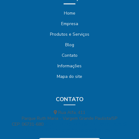
Home
Empresa
Produtos e Serviços
Blog
Contato
Informações
Mapa do site
CONTATO
Rua Alfa, 411
Parque Ruth Maria - Vargem Grande Paulista/SP
CEP: 06731-680
(11) 97778-2170
(11) 98699-3636
(11) 94515-2212
grantham@grantham.com.br