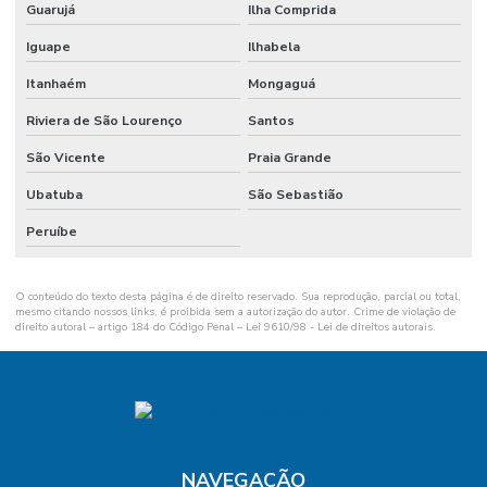
Guarujá
Ilha Comprida
Iguape
Ilhabela
Itanhaém
Mongaguá
Riviera de São Lourenço
Santos
São Vicente
Praia Grande
Ubatuba
São Sebastião
Peruíbe
O conteúdo do texto desta página é de direito reservado. Sua reprodução, parcial ou total,
mesmo citando nossos links, é proibida sem a autorização do autor. Crime de violação de
direito autoral – artigo 184 do Código Penal –
Lei 9610/98 - Lei de direitos autorais
.
NAVEGAÇÃO