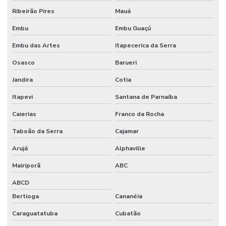
Ribeirão Pires
Mauá
Embu
Embu Guaçú
Embu das Artes
Itapecerica da Serra
Osasco
Barueri
Jandira
Cotia
Itapevi
Santana de Parnaíba
Caierias
Franco da Rocha
Taboão da Serra
Cajamar
Arujá
Alphaville
Mairiporã
ABC
ABCD
Bertioga
Cananéia
Caraguatatuba
Cubatão