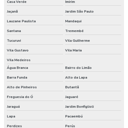
Casa Verde
Imirim
Fabricantes de quadro de comando
Jaçanã
Jardim São Paulo
Fabricantes de quadros de comando em são paulo
Lauzane Paulista
Mandaqui
Fornecedor de forno industrial
Santana
Tremembé
Fornecedores de estufa
Tucuruvi
Vila Guilherme
Fornecedores de estufa em santa catarina
Vila Gustavo
Vila Maria
Forno contínuo
Vila Medeiros
Água Branca
Bairro do Limão
Forno contínuo industrial
Barra Funda
Alto da Lapa
Forno contínuo para tratamento térmico
Alto de Pinheiros
Butantã
Forno elétrico industrial para tratamento térmico
Freguesia do Ó
Jaguaré
Forno elétrico para tratamento térmico
Jaraguá
Jardim Bonfiglioli
Forno de fundição
Lapa
Pacaembú
Forno para fundição de alumínio
Perdizes
Perús