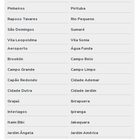
Forno para fundição de alumínio preço
Pinheiros
Pirituba
Forno de fundição a gás
Raposo Tavares
Rio Pequeno
Forno de fundição industrial
São Domingos
Sumaré
Forno de fundição industrial preço
Vila Leopoldina
Vila Sonia
Aeroporto
Água Funda
Forno de fundição de metais
Brooklin
Campo Belo
Forno de fusão
Campo Grande
Campo Limpo
Forno para fusão de alumínio
Capão Redondo
Cidade Ademar
Forno para fusão de metais
Cidade Dutra
Cidade Jardim
Forno industrial estacionário
Grajaú
Ibirapuera
Forno rotativo para secagem de areia
Interlagos
Ipiranga
Forno secador de areia
Itaim Bibi
Jabaquara
Forno para secagem
Jardim Ângela
Jardim América