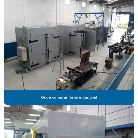
Estufa pintura eletrostática a venda
Estufa pintura epoxi
Estufa pintura preço
Estufa de secagem
Estufa de secagem de alimentos
Estufa de secagem com circulação de ar
Estufa de secagem com circulação de ar forçada
Estufa de secagem digital
Onde comprar forno industrial
Estufa para secagem de eletrodos
Estufa de secagem e esterilização
Estufa de secagem fundição
Estufa de secagem industrial