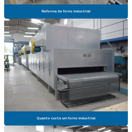
Estufa industrial valor
Reforma de forno industrial
Estufa industrial a vapor
Estufa inox
Estufa inox industrial
Estufa inox para laboratório
Estufa laboratório
Estufa laboratório de química
Estufa laboratório valor
Estufa pintura
Estufa pintura automotiva
Quanto custa um forno industrial
Estufa para pintura automotiva preço
Estufa pintura eletrostática