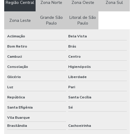
Região Central
Zona Norte
Zona Oeste
Zona Sul
Estufas industriais
Grande São
Litoral de São
Estufas industriais de secagem
Zona Leste
Paulo
Paulo
Fábrica de estufa em são paulo
Aclimação
Bela Vista
Fábrica de estufas industriais
Bom Retiro
Brás
Fábrica de fornos industriais
Cambuci
Centro
Fabricação de fornos
Consolação
Higienópolis
Fabricação de fornos industriais
Glicério
Liberdade
Fabricante estufa laboratório
Luz
Pari
Fabricante de estufas para pintura eletrostática
República
Santa Cecília
Fabricante de fornos industriais
Santa Efigênia
Sé
Fabricantes de estufas industriais
Vila Buarque
Brasilândia
Cachoeirinha
Fabricantes de fornos para tratamento térmico