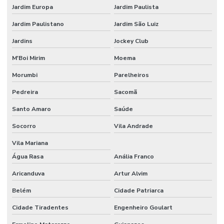
Forno para secagem de eletrodos
Jardim Europa
Jardim Paulista
Forno de secagem industrial
Jardim Paulistano
Jardim São Luiz
Jardins
Jockey Club
Forno secagem infravermelho
M'Boi Mirim
Moema
Forno de secagem de plantas
Morumbi
Parelheiros
Forno para tratamento térmico
Pedreira
Sacomã
Forno para tratamento térmico preço
Santo Amaro
Saúde
Fornos e estufas
Socorro
Vila Andrade
Fornos industriais para tratamento térmico
Vila Mariana
Gerador de ar quente
Água Rasa
Anália Franco
Gerador de ar quente a gás
Aricanduva
Artur Alvim
Gerador de ar quente industrial
Belém
Cidade Patriarca
Cidade Tiradentes
Engenheiro Goulart
Manutenção estufas industriais