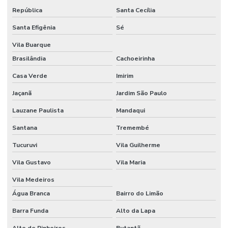
República
Santa Cecília
Fornecedores de estufa
Santa Efigênia
Sé
Fornecedores de estufa em santa catarina
Vila Buarque
Forno contínuo
Brasilândia
Cachoeirinha
Forno contínuo industrial
Casa Verde
Imirim
Forno contínuo para tratamento térmico
Jaçanã
Jardim São Paulo
Forno elétrico industrial para tratamento térmico
Lauzane Paulista
Mandaqui
Forno elétrico para tratamento térmico
Santana
Tremembé
Tucuruvi
Vila Guilherme
Forno de fundição
Vila Gustavo
Vila Maria
Forno para fundição de alumínio
Vila Medeiros
Forno para fundição de alumínio preço
Água Branca
Bairro do Limão
Forno de fundição a gás
Barra Funda
Alto da Lapa
Forno de fundição industrial