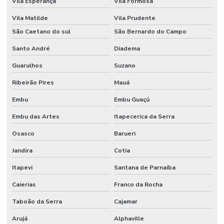
Vila Esperança
Vila Formosa
Vila Matilde
Vila Prudente
São Caetano do sul
São Bernardo do Campo
Santo André
Diadema
Guarulhos
Suzano
Ribeirão Pires
Mauá
Embu
Embu Guaçú
Embu das Artes
Itapecerica da Serra
Osasco
Barueri
Jandira
Cotia
Itapevi
Santana de Parnaíba
Caierias
Franco da Rocha
Taboão da Serra
Cajamar
Arujá
Alphaville