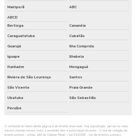
Mairiporã
ABC
ABCD
Bertioga
Cananéia
Caraguatatuba
Cubatão
Guarujá
Ilha Comprida
Iguape
Ilhabela
Itanhaém
Mongaguá
Riviera de São Lourenço
Santos
São Vicente
Praia Grande
Ubatuba
São Sebastião
Peruíbe
O conteúdo do texto desta página é de direito reservado. Sua reprodução, parcial ou total,
mesmo citando nossos links, é proibida sem a autorização do autor. Crime de violação de
direito autoral – artigo 184 do Código Penal –
Lei 9610/98 - Lei de direitos autorais
.