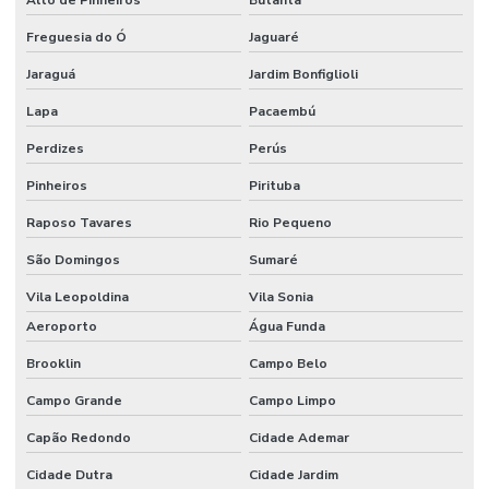
Alto de Pinheiros
Butantã
Forno de fundição industrial preço
Freguesia do Ó
Jaguaré
Forno de fundição de metais
Jaraguá
Jardim Bonfiglioli
Forno de fusão
Lapa
Pacaembú
Forno para fusão de alumínio
Perdizes
Perús
Pinheiros
Pirituba
Forno para fusão de metais
Raposo Tavares
Rio Pequeno
Forno industrial estacionário
São Domingos
Sumaré
Forno rotativo para secagem de areia
Vila Leopoldina
Vila Sonia
Forno secador de areia
Aeroporto
Água Funda
Forno para secagem
Brooklin
Campo Belo
Forno para secagem de eletrodos
Campo Grande
Campo Limpo
Forno de secagem industrial
Capão Redondo
Cidade Ademar
Forno secagem infravermelho
Cidade Dutra
Cidade Jardim