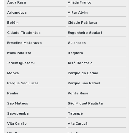
Água Rasa
Anália Franco
Quanto custa um forno industrial
Aricanduva
Artur Alvim
Reforma de estufas
Belém
Cidade Patriarca
Reforma de forno industrial
Cidade Tiradentes
Engenheiro Goulart
Valor de estufa industrial
Ermelino Matarazzo
Guianazes
Venda de fornos industriais
Itaim Paulista
Itaquera
Jardim Iguatemi
José Bonifácio
Moóca
Parque do Carmo
Parque São Lucas
Parque São Rafael
Penha
Ponte Rasa
São Mateus
São Miguel Paulista
Sapopemba
Tatuapé
Vila Carrão
Vila Curuçá