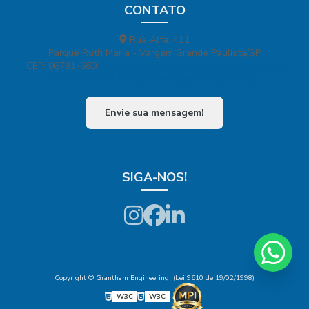
CONTATO
Rua Alfa, 411
Parque Ruth Maria - Vargem Grande Paulista/SP
CEP: 06731-680
(11) 97778-2170
(11) 98699-3636
(11) 94515-2212
grantham@grantham.com.br
Envie sua mensagem!
SIGA-NOS!
Copyright © Grantham Engineering. (Lei 9610 de 19/02/1998)
W3C
W3C