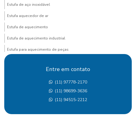
Estufa de aço inoxidável
Estufa aquecedor de ar
Estufa de aquecimento
Estufa de aquecimento industrial
Estufa para aquecimento de peças
Estufa comprar industrial
Entre em contato
Estufa contínua
(11) 97778-2170
Estufa continua pintura eletrostática
(11) 98699-3636
Estufa contínua de secagem
(11) 94515-2212
Estufa de cura
Estufa de cura pintura
Estufa de cura para pintura eletrostatica