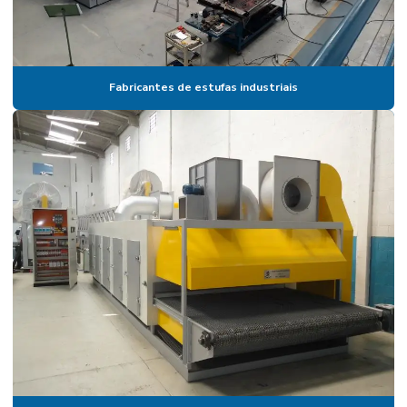
Estufa pintura preço
Estufa de secagem
Estufa de secagem de alimentos
Fabricantes de estufas industriais
Estufa de secagem com circulação de ar
Estufa de secagem com circulação de ar forçada
Estufa de secagem digital
Estufa para secagem de eletrodos
Estufa de secagem e esterilização
Estufa de secagem fundição
Estufa de secagem industrial
Estufa de secagem laboratório
Estufa para secagem de madeira
Estufa para secagem de madeira serrada