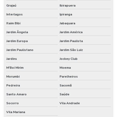
Forno de secagem de plantas
Grajaú
Ibirapuera
Interlagos
Ipiranga
Forno para tratamento térmico
Itaim Bibi
Jabaquara
Forno para tratamento térmico preço
Jardim Ângela
Jardim América
Fornos e estufas
Jardim Europa
Jardim Paulista
Fornos industriais para tratamento térmico
Jardim Paulistano
Jardim São Luiz
Gerador de ar quente
Jardins
Jockey Club
Gerador de ar quente a gás
M'Boi Mirim
Moema
Gerador de ar quente industrial
Morumbi
Parelheiros
Manutenção estufas industriais
Pedreira
Sacomã
Onde comprar forno industrial
Santo Amaro
Saúde
Projeto estufa pintura eletrostática
Socorro
Vila Andrade
Projeto de estufa para secagem
Vila Mariana