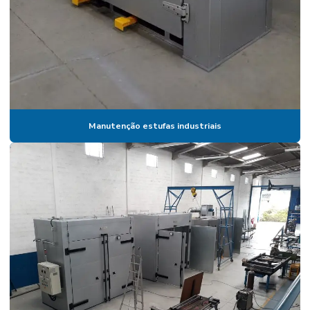
Estufa inox
Estufa inox industrial
Estufa inox para laboratório
Estufa laboratório
Estufa laboratório de química
Manutenção estufas industriais
Estufa laboratório valor
Estufa pintura
Estufa pintura automotiva
Estufa para pintura automotiva preço
Estufa pintura eletrostática
Estufa pintura eletrostática a venda
Estufa pintura epoxi