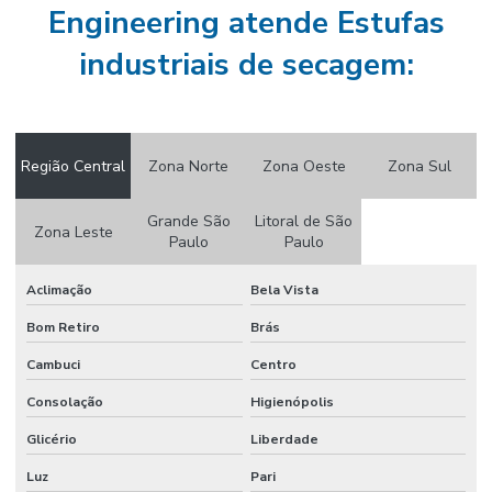
Engineering atende Estufas
Fábrica de estufas industriais
industriais de secagem:
Fábrica de fornos industriais
Fabricação de fornos
Fabricação de fornos industriais
Região Central
Zona Norte
Zona Oeste
Zona Sul
Fabricante estufa laboratório
Grande São
Litoral de São
Zona Leste
Fabricante de estufas para pintura eletrostática
Paulo
Paulo
Fabricante de fornos industriais
Aclimação
Bela Vista
Fabricantes de estufas industriais
Bom Retiro
Brás
Fabricantes de fornos para tratamento térmico
Cambuci
Centro
Fabricantes de quadro de comando
Consolação
Higienópolis
Glicério
Liberdade
Fabricantes de quadros de comando em são paulo
Luz
Pari
Fornecedor de forno industrial